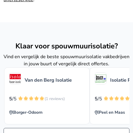
Klaar voor spouwmuurisolatie?
Vind en vergelijk de beste spouwmuurisolatie vakbedrijven
in jouw buurt of vergelijk direct offertes.
Van den Berg Isolatie
Isolatie P
5
/5
5
/5
(1 reviews)
(
Borger-Odoorn
Peel en Maas