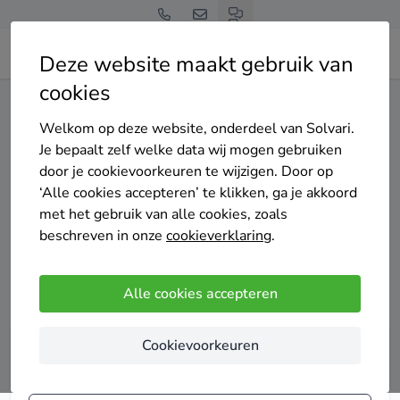
Deze website maakt gebruik van
cookies
Home
Spouwmuurisolatie
Welkom op deze website, onderdeel van Solvari.
Je bepaalt zelf welke data wij mogen gebruiken
Spouwmuurisolatie
door je cookievoorkeuren te wijzigen. Door op
‘Alle cookies accepteren’ te klikken, ga je akkoord
met het gebruik van alle cookies, zoals
Wil jij direct besparen op je energierekening zonder gedoe
beschreven in onze
cookieverklaring
.
of een grote verbouwing? Spouwmuurisolatie is een van
de slimste, snelste en meest budgetvriendelijke manieren
om je woning te verduurzamen.
Alle cookies accepteren
Cookievoorkeuren
Vergelijk tot 4 offertes voor
spouwmuurisolatie