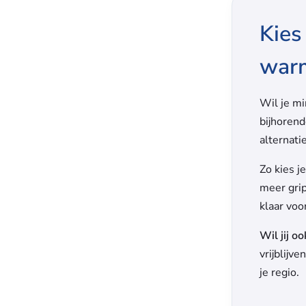
Kies
war
Wil je mi
bijhoren
alternat
Zo kies j
meer grip
klaar voo
Wil jij o
vrijblijv
je regio.