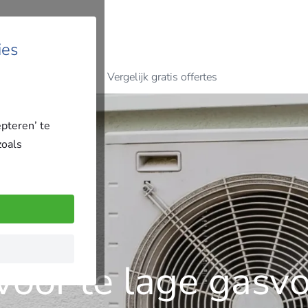
ies
Vergelijk gratis offertes
epteren’ te
zoals
voor te lage gasv