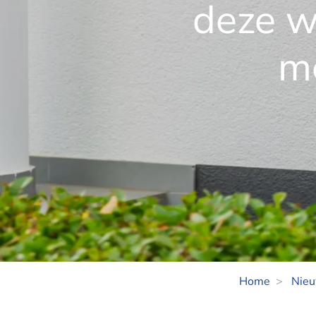
deze wi
m
Home
Nie