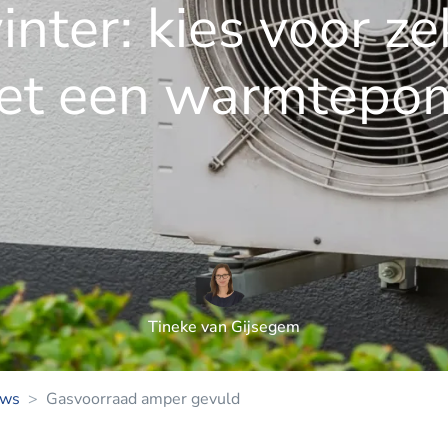
nter: kies voor z
et een warmtepo
Tineke van Gijsegem
uws
Gasvoorraad amper gevuld