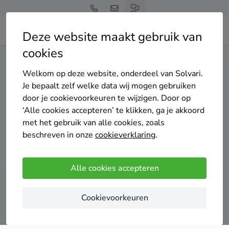
Deze website maakt gebruik van
cookies
Home
Airco
Noord-Brabant
Eindhoven
Welkom op deze website, onderdeel van Solvari.
Gratis en vrijblijvend
Je bepaalt zelf welke data wij mogen gebruiken
Top 20 airco
door je cookievoorkeuren te wijzigen. Door op
‘Alle cookies accepteren’ te klikken, ga je akkoord
installateurs in
met het gebruik van alle cookies, zoals
beschreven in onze
cookieverklaring
.
Eindhoven
Alle cookies accepteren
Cookievoorkeuren
Vergelijk offertes