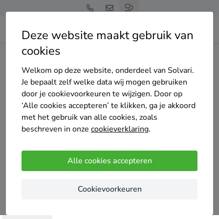
Deze website maakt gebruik van
cookies
Home
Bedrijven overzicht
1-2-3Zon&Energie
Welkom op deze website, onderdeel van Solvari.
Je bepaalt zelf welke data wij mogen gebruiken
door je cookievoorkeuren te wijzigen. Door op
‘Alle cookies accepteren’ te klikken, ga je akkoord
met het gebruik van alle cookies, zoals
1-2-3Zon&Energie
beschreven in onze
cookieverklaring
.
Nog geen reviews
's-Gravenhage
Alle cookies accepteren
Sinds 2013 zijn wij actief in de Solarbranche en
Cookievoorkeuren
bekend met de beste merken op het gebied van
zonnepanelen en omvormers. Hierdoor kunnen wij u