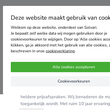
Deze website maakt gebruik van cook
Welkom op deze website, onderdeel van Solvari.
Home
Bedrijven overzicht
Alarmsysteemexpert
Je bepaalt zelf welke data wij mogen gebruiken door je
cookievoorkeuren te wijzigen. Door op ‘Alle cookies acc
klikken, ga je akkoord met het gebruik van alle cookies, 
beschreven in onze
cookieverklaring
.
Alarmsysteemexpert
Alle cookies accepteren
Nog geen reviews
Gorinchem
Cookievoorkeuren
AlarmsysteemExpert.nl staat garant voor kwal
heldere prijsafspraken. Wij benaderen de ma
toegankelijk wordt. Met ruim 10 jaar ervaring