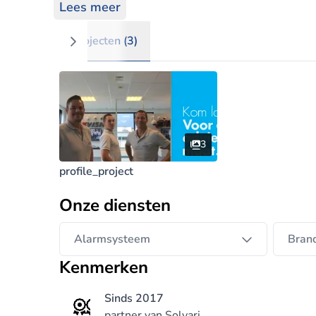
Lees meer
Wij hebben voor zowel de zakelijke als de pa
waardoor voor iedereen een gepast systeem 
Projecten (3)
u een pakket op maat samenstellen.U bent bij
professionele installatie en uitstekende serv
advies of kom langs in onze showroom
3
profile_project
Onze diensten
Alarmsysteem
Bran
Kenmerken
Sinds 2017
partner van Solvari