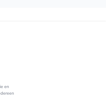
ie en
edereen