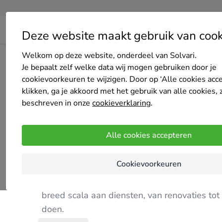
Deze website maakt gebruik van cook
Welkom op deze website, onderdeel van Solvari.
Home
Bedrijven overzicht
Arend bouw
Je bepaalt zelf welke data wij mogen gebruiken door je
cookievoorkeuren te wijzigen. Door op ‘Alle cookies acc
klikken, ga je akkoord met het gebruik van alle cookies, 
beschreven in onze
cookieverklaring
.
Arend bouw
Alle cookies accepteren
Nog geen reviews
's-Hertogenbosch
Cookievoorkeuren
Arend Bouw is een toonaangevend bedrijf da
breed scala aan diensten, van renovaties tot 
doen.