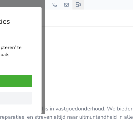
ies
epteren’ te
zoals
t gespecialiseerd is in vastgoedonderhoud. We biede
reparaties, en streven altijd naar uitmuntendheid in al