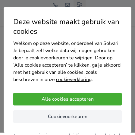
Deze website maakt gebruik van
cookies
Home
Bedrijven overzicht
Bell Installatietechniek
Welkom op deze website, onderdeel van Solvari.
Je bepaalt zelf welke data wij mogen gebruiken
door je cookievoorkeuren te wijzigen. Door op
‘Alle cookies accepteren’ te klikken, ga je akkoord
met het gebruik van alle cookies, zoals
Bell Installatietechniek
beschreven in onze
cookieverklaring
.
Nog geen reviews
Rijswijk
Alle cookies accepteren
Bell installatietechniek is al jaren een gedreven
Cookievoorkeuren
loodgieter
Meer dan 17 jaar actief in het renoveren van