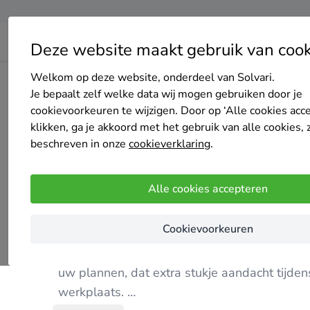
Deze website maakt gebruik van cook
Welkom op deze website, onderdeel van Solvari.
Home
Bedrijven overzicht
Bouwbedrijf van Ramesdonk
Je bepaalt zelf welke data wij mogen gebruiken door je
cookievoorkeuren te wijzigen. Door op ‘Alle cookies acc
klikken, ga je akkoord met het gebruik van alle cookies, 
beschreven in onze
cookieverklaring
.
Bouwbedrijf van Ramesdonk
Alle cookies accepteren
Nog geen reviews
Heerhugowaard
Cookievoorkeuren
Bij ons bent u aan het juiste adres als u ne
uw plannen, dat extra stukje aandacht tijden
werkplaats.