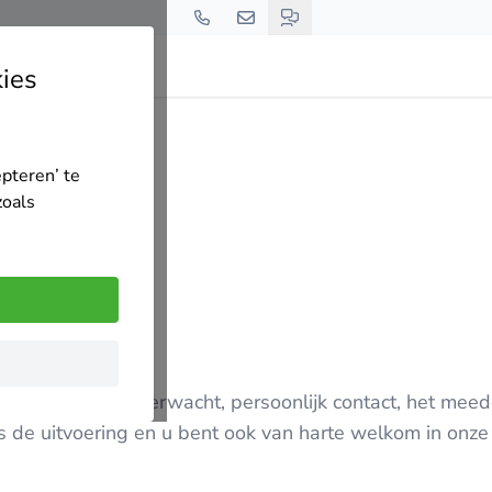
ies
epteren’ te
zoals
t dat beetje meer verwacht, persoonlijk contact, het me
s de uitvoering en u bent ook van harte welkom in onze