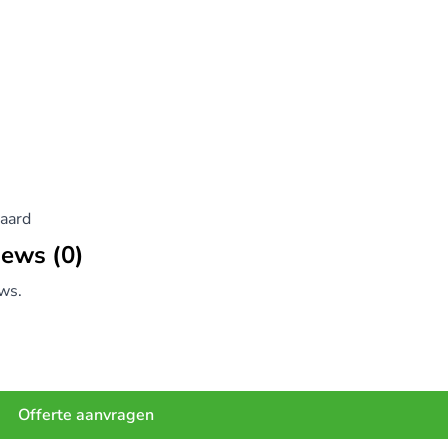
aard
iews (0)
ws.
Offerte aanvragen