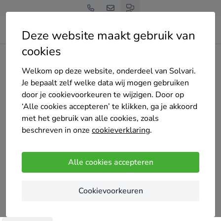
Deze website maakt gebruik van
cookies
Home
Bedrijven overzicht
DanMaxBouwBedrijf
Welkom op deze website, onderdeel van Solvari.
Je bepaalt zelf welke data wij mogen gebruiken
door je cookievoorkeuren te wijzigen. Door op
‘Alle cookies accepteren’ te klikken, ga je akkoord
met het gebruik van alle cookies, zoals
DanMaxBouwBedrijf
beschreven in onze
cookieverklaring
.
Nog geen reviews
Breda
Alle cookies accepteren
Met ervaren monteurs als onze voorman Daniel en
Cookievoorkeuren
het technische oog van Kacper. Onze monteur
werken met een no nonsens mentaliteit om uw