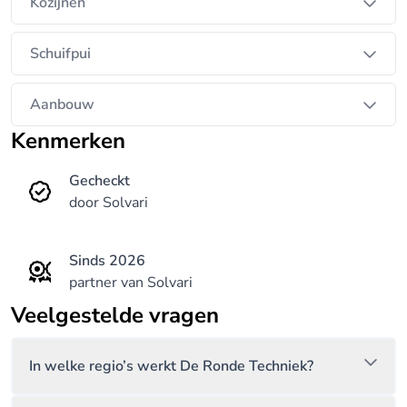
verduurzaming? Dan biedt De Ronde Techniek een
Kozijnen
professionele en klantgerichte aanpak.
Schuifpui
Aanbouw
Kenmerken
Gecheckt
door Solvari
Sinds 2026
partner van Solvari
Veelgestelde vragen
In welke regio’s werkt De Ronde Techniek?