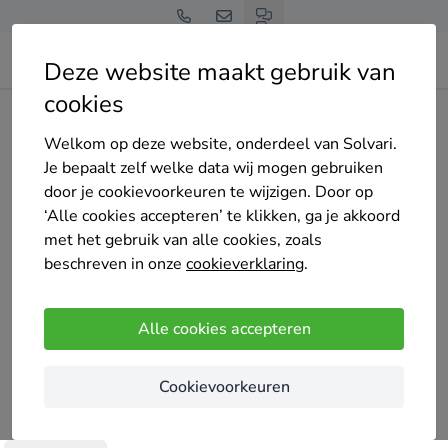
Deze website maakt gebruik van
cookies
Home
Bedrijven overzicht
De Ronde Techniek
Welkom op deze website, onderdeel van Solvari.
Je bepaalt zelf welke data wij mogen gebruiken
door je cookievoorkeuren te wijzigen. Door op
‘Alle cookies accepteren’ te klikken, ga je akkoord
met het gebruik van alle cookies, zoals
De Ronde Techniek
beschreven in onze
cookieverklaring
.
Nog geen reviews
Harderwijk
Alle cookies accepteren
De Ronde Techniek is gespecialiseerd in
Cookievoorkeuren
installatietechniek en duurzame oplossingen voor
woningen en bedrijven. Het bedrijf richt zich op