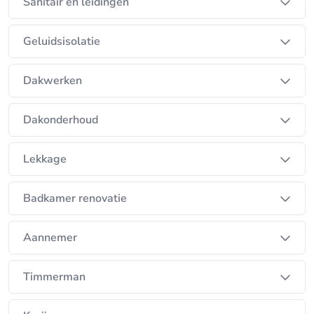
Sanitair en leidingen
De Ronde Techniek focust op duurzame en
energiezuinige installaties die bijdragen aan
Geluidsisolatie
comfort, efficiëntie en lagere energiekosten. Zowel
particuliere als zakelijke klanten kunnen rekenen op
Dakwerken
professionele begeleiding van advies tot
oplevering.
Dakonderhoud
Klanten kiezen voor De Ronde Techniek vanwege
Lekkage
de combinatie van vakmanschap, servicegericht
werken en betrouwbare uitvoering. Het bedrijf
Badkamer renovatie
denkt actief mee en levert oplossingen die
afgestemd zijn op de praktijk.
Aannemer
Ben je op zoek naar een vakspecialist voor
Timmerman
installatietechniek, klimaatoplossingen of