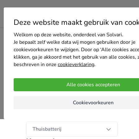
Deze website maakt gebruik van cook
Welkom op deze website, onderdeel van Solvari.
Home
Bedrijven overzicht
Energy Storage XXL B.V.
Je bepaalt zelf welke data wij mogen gebruiken door je
cookievoorkeuren te wijzigen. Door op ‘Alle cookies acc
klikken, ga je akkoord met het gebruik van alle cookies, 
beschreven in onze
cookieverklaring
.
Energy Storage XXL B.V.
Alle cookies accepteren
Nog geen reviews
Zwolle
Cookievoorkeuren
Onze diensten
Thuisbatterij