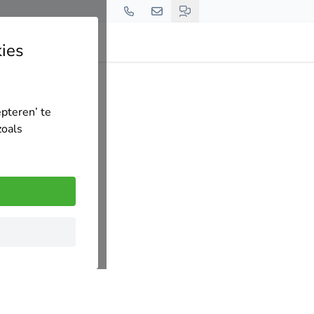
ies
epteren’ te
zoals