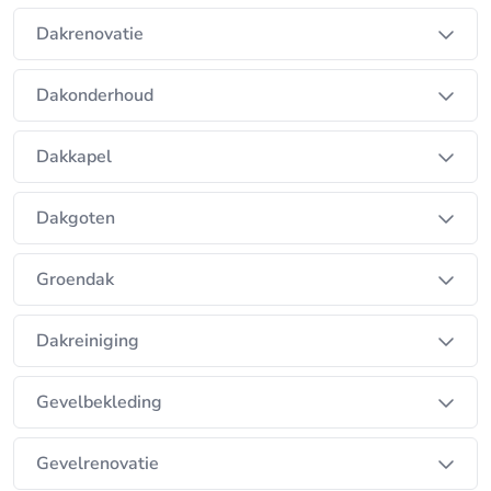
hoogwaardige resultaten voor al onze klanten.
Dakrenovatie
Wij maken bouwen overzichtelijk, efficiënt en
betrouwbaar !
Dakonderhoud
Dakkapel
Dakgoten
Groendak
Dakreiniging
Gevelbekleding
Gevelrenovatie