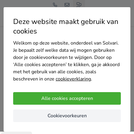
Deze website maakt gebruik van
cookies
Home
Bedrijven overzicht
FSC Bouwprojectmanagement bv
Welkom op deze website, onderdeel van Solvari.
Je bepaalt zelf welke data wij mogen gebruiken
door je cookievoorkeuren te wijzigen. Door op
‘Alle cookies accepteren’ te klikken, ga je akkoord
met het gebruik van alle cookies, zoals
FSC Bouwprojectmanagement bv
beschreven in onze
cookieverklaring
.
Nog geen reviews
's-Hertogenbosch
Alle cookies accepteren
Bij FSC Bouwprojectmanagement B.V. begeleiden
Cookievoorkeuren
we bouwprojecten van A tot Z. Met oog voor detail,
planning en kwaliteit zorgen wij voor een vlekkeloos