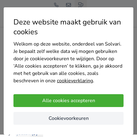
Deze website maakt gebruik van
cookies
Home
Bedrijven overzicht
HAN klussenbedrijf
Welkom op deze website, onderdeel van Solvari.
Je bepaalt zelf welke data wij mogen gebruiken
door je cookievoorkeuren te wijzigen. Door op
‘Alle cookies accepteren’ te klikken, ga je akkoord
met het gebruik van alle cookies, zoals
HAN klussenbedrijf
beschreven in onze
cookieverklaring
.
Nog geen reviews
Amsterdam
Alle cookies accepteren
Wij hebben 10 jaar ervaring met stukadoors- en
Cookievoorkeuren
schilderwerk
Projecten (9)