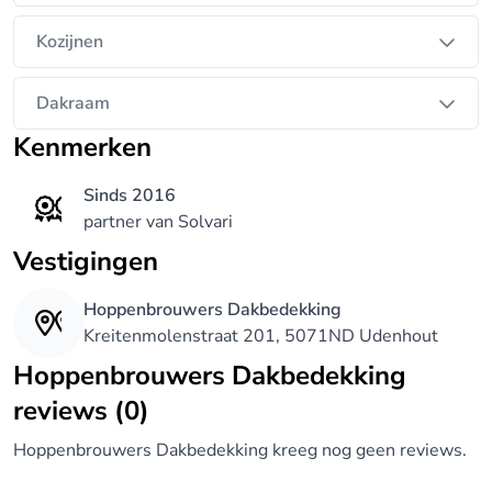
hun vak en werken met enthousiasme aan hun
projecten.
Kozijnen
Dakraam
Kenmerken
Sinds 2016
partner van Solvari
Vestigingen
Hoppenbrouwers Dakbedekking
Kreitenmolenstraat 201, 5071ND Udenhout
Hoppenbrouwers Dakbedekking
reviews (0)
Hoppenbrouwers Dakbedekking kreeg nog geen reviews.