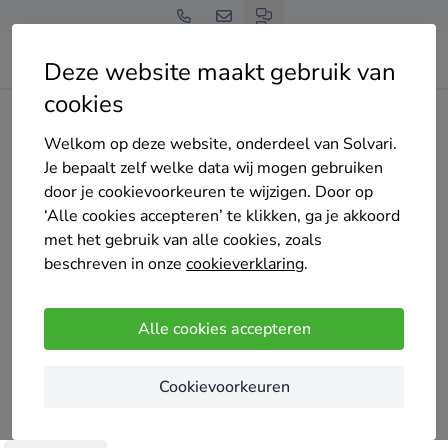
Deze website maakt gebruik van
cookies
Home
Bedrijven overzicht
Hoppenbrouwers Dakbedekking
Welkom op deze website, onderdeel van Solvari.
Je bepaalt zelf welke data wij mogen gebruiken
door je cookievoorkeuren te wijzigen. Door op
‘Alle cookies accepteren’ te klikken, ga je akkoord
met het gebruik van alle cookies, zoals
Hoppenbrouwers Dakbedekking
beschreven in onze
cookieverklaring
.
Nog geen reviews
Udenhout
Alle cookies accepteren
Hoppenbrouwers bestaat sinds 1918. Begonnen
Cookievoorkeuren
als winkeltje in benzine en als taxibedrijf is het
vandaag de dag een modern installatiebedrijf met