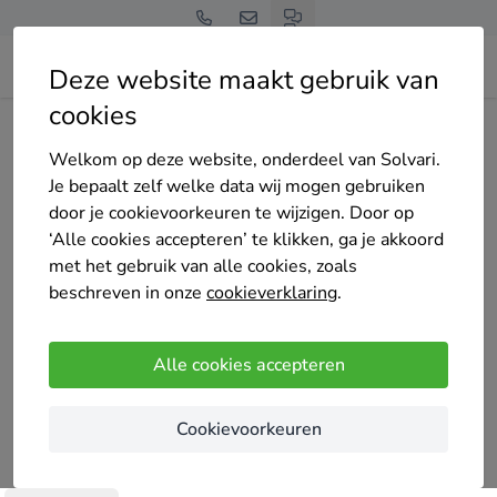
Deze website maakt gebruik van
cookies
Home
Bedrijven overzicht
Kvg gevelrenovatie
Welkom op deze website, onderdeel van Solvari.
Je bepaalt zelf welke data wij mogen gebruiken
door je cookievoorkeuren te wijzigen. Door op
‘Alle cookies accepteren’ te klikken, ga je akkoord
met het gebruik van alle cookies, zoals
Kvg gevelrenovatie
beschreven in onze
cookieverklaring
.
Nog geen reviews
Erica
Alle cookies accepteren
Kvg gevelrenovatie is gespecialiseerd in alles wat
Cookievoorkeuren
met gevels te maken heeft. Wij kunnen de gevel
van uw pand reinigen, voegen, impregneren,