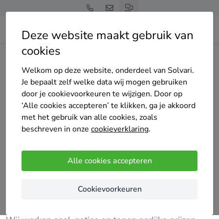
Deze website maakt gebruik van
cookies
Home
Bedrijven overzicht
Mesusa
Welkom op deze website, onderdeel van Solvari.
Je bepaalt zelf welke data wij mogen gebruiken
door je cookievoorkeuren te wijzigen. Door op
‘Alle cookies accepteren’ te klikken, ga je akkoord
met het gebruik van alle cookies, zoals
Mesusa
beschreven in onze
cookieverklaring
.
Nog geen reviews
Zaandam
Alle cookies accepteren
Wij zijn Mesusa Schildersbedrijf – een professioneel
Cookievoorkeuren
en betrouwbaar schildersbedrijf met jarenlange
ervaring in zowel binnen- als buitenschilderwerk.