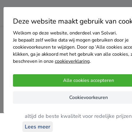
Deze website maakt gebruik van cook
Welkom op deze website, onderdeel van Solvari.
Home
Bedrijven overzicht
Onderhoudsbedrijf Stoynov
Je bepaalt zelf welke data wij mogen gebruiken door je
cookievoorkeuren te wijzigen. Door op ‘Alle cookies acc
klikken, ga je akkoord met het gebruik van alle cookies, 
beschreven in onze
cookieverklaring
.
Onderhoudsbedrijf Stoynov
Alle cookies accepteren
Nog geen reviews
Rozenburg
Cookievoorkeuren
Onderhoudsbedrijf Stoynov is een totaalonde
altijd de beste kwaliteit voor redelijke prijz
Lees meer