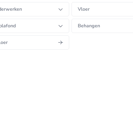
lderwerken
Vloer
plafond
Behangen
loer