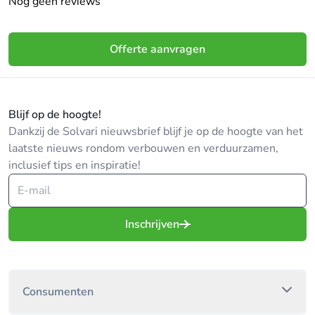
Nog geen reviews
De kans op een geslaagde inbraak wordt hierdoor
tot wel 90% kleiner!
Offerte aanvragen
Om er zeker van te zijn dat uw woning afdoende is
beveiligd, kunt u kosteloos en vrijblijvend een
Blijf op de hoogte!
veiligheidscheck laten uitvoeren door preventief.nu
Dankzij de Solvari nieuwsbrief blijf je op de hoogte van het
laatste nieuws rondom verbouwen en verduurzamen,
U krijgt dan van onze preventieadviseur een advies
inclusief tips en inspiratie!
over maatregelen waarmee u de kans op een
geslaagde inbraak aanzienlijk kunt verkleinen.
Inschrijven
Consumenten