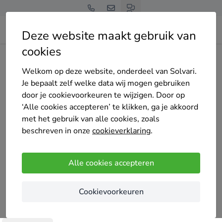
Deze website maakt gebruik van
cookies
Home
Bedrijven overzicht
Preventief
Welkom op deze website, onderdeel van Solvari.
Je bepaalt zelf welke data wij mogen gebruiken
door je cookievoorkeuren te wijzigen. Door op
‘Alle cookies accepteren’ te klikken, ga je akkoord
met het gebruik van alle cookies, zoals
Preventief
beschreven in onze
cookieverklaring
.
Nog geen reviews
Driebergen-Rijsenburg
Alle cookies accepteren
Het idee alleen al dat er iemand in je huis is
Cookievoorkeuren
geweest.