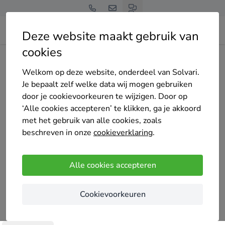
Deze website maakt gebruik van
cookies
Home
Bedrijven overzicht
Schildersbedrijf Raimond J. Vollebregt
Welkom op deze website, onderdeel van Solvari.
Je bepaalt zelf welke data wij mogen gebruiken
door je cookievoorkeuren te wijzigen. Door op
‘Alle cookies accepteren’ te klikken, ga je akkoord
met het gebruik van alle cookies, zoals
Schildersbedrijf Raimond J. Vollebregt
beschreven in onze
cookieverklaring
.
Nog geen reviews
's-Gravenzande
Alle cookies accepteren
Schildersbedrijf Vollebregt kunt u bellen voor al uw
Cookievoorkeuren
binnen- en buitenschilderwerk. Maar ook voor
spuitwerk en behangklussen. We zijn specialist in