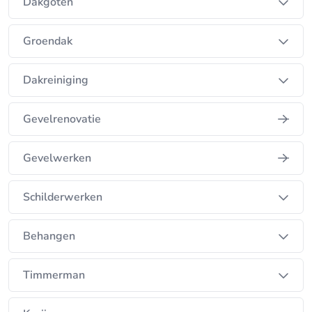
realiseren!. We helpen u graag bij het maken van
Dakgoten
de juiste keuzes.
Groendak
Voordeel is ALTIJD 6% B.T.W. op het schilderwerk.
Dakreiniging
Schildersbedrijf Vollebregt kreeg in 2014
gemiddeld een 9,7 van zijn klanten!
Gevelrenovatie
Gevelwerken
Schilderwerken
Behangen
Timmerman