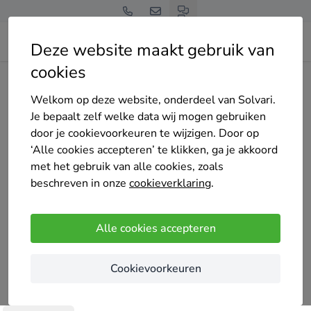
Deze website maakt gebruik van
cookies
Home
Bedrijven overzicht
Schreurs Schilderwerken
Welkom op deze website, onderdeel van Solvari.
Je bepaalt zelf welke data wij mogen gebruiken
door je cookievoorkeuren te wijzigen. Door op
‘Alle cookies accepteren’ te klikken, ga je akkoord
met het gebruik van alle cookies, zoals
Schreurs Schilderwerken
beschreven in onze
cookieverklaring
.
Nog geen reviews
Breda
Alle cookies accepteren
Ben Dennis Schreurs – Specialist in houtrot,
Cookievoorkeuren
schilderwerk en restauratie
• Ervaring: 26 jaar vakmanschap in