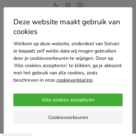
Deze website maakt gebruik van
cookies
Home
Bedrijven overzicht
SWW Cleaning
Welkom op deze website, onderdeel van Solvari.
Je bepaalt zelf welke data wij mogen gebruiken
door je cookievoorkeuren te wijzigen. Door op
‘Alle cookies accepteren’ te klikken, ga je akkoord
met het gebruik van alle cookies, zoals
SWW Cleaning
beschreven in onze
cookieverklaring
.
Nog geen reviews
Amsterdam
Alle cookies accepteren
SWW Cleaning is uw betrouwbare en
Cookievoorkeuren
professionele partner voor complete
schoonmaakoplossingen. Als VCA-gecertificeerd