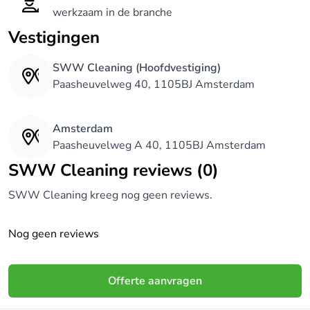
Graffiti verwijderen
werkzaam in de branche
Vestigingen
Glasbewassing
SWW Cleaning (Hoofdvestiging)
Wij zijn een jong en dynamisch bedrijf dat gelooft in
Paasheuvelweg 40, 1105BJ Amsterdam
persoonlijke service en maatwerk. We denken
graag met u mee om de beste oplossing voor uw
Amsterdam
situatie te vinden. Ons doel is 100% tevredenheid
Paasheuvelweg A 40, 1105BJ Amsterdam
en een langdurige samenwerking. Vraag vandaag
SWW Cleaning reviews (0)
nog een vrijblijvende offerte aan.`
SWW Cleaning kreeg nog geen reviews.
Nog geen reviews
Offerte aanvragen