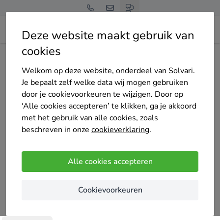
Deze website maakt gebruik van
cookies
Home
Bedrijven overzicht
Stukadoorsbedrijf AS
Welkom op deze website, onderdeel van Solvari.
Je bepaalt zelf welke data wij mogen gebruiken
door je cookievoorkeuren te wijzigen. Door op
‘Alle cookies accepteren’ te klikken, ga je akkoord
met het gebruik van alle cookies, zoals
Stukadoorsbedrijf AS
beschreven in onze
cookieverklaring
.
Nog geen reviews
Herten
Alle cookies accepteren
Stukadoorsbedrijf AS biedt stucwerk aan, van glad
Cookievoorkeuren
pleisterwerk tot diverse soorten sierstucwerk.
Daarnaast hebben wij ons gespecialiseerd in het