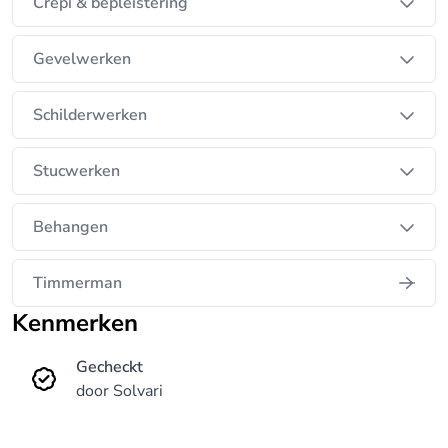
Crepi & bepleistering
Buiten Noord-Brabant of Limburg?
Stukadoorsbedrijf AS werkt door heel Nederland.
Gevelwerken
WE KUNNEN ALTIJD BINNEN 7 DAGEN STARTEN!
Schilderwerken
www.stukadoorsbedrijf-as.nl
Stucwerken
06-13897032.
Behangen
Timmerman
Kenmerken
Gecheckt
door Solvari