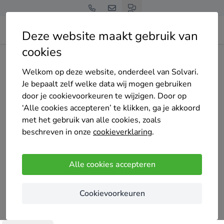
Deze website maakt gebruik van
cookies
Home
Bedrijven overzicht
Umbra Zonwering & Raamdecoratie
Welkom op deze website, onderdeel van Solvari.
Je bepaalt zelf welke data wij mogen gebruiken
door je cookievoorkeuren te wijzigen. Door op
‘Alle cookies accepteren’ te klikken, ga je akkoord
met het gebruik van alle cookies, zoals
Umbra Zonwering & Raamdecoratie
beschreven in onze
cookieverklaring
.
Nog geen reviews
Bleskensgraaf
Alle cookies accepteren
De naam Umbra (Latijn voor schaduw) geeft gelijk
Cookievoorkeuren
onze specialiteit aan, het creëren van schaduw, en
het reguleren van het licht en of privacy voor zowel