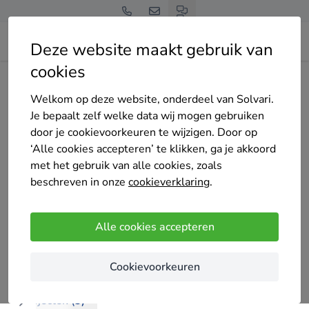
Deze website maakt gebruik van
cookies
Home
Bedrijven overzicht
Van Hees klus en montage
Welkom op deze website, onderdeel van Solvari.
Je bepaalt zelf welke data wij mogen gebruiken
door je cookievoorkeuren te wijzigen. Door op
‘Alle cookies accepteren’ te klikken, ga je akkoord
met het gebruik van alle cookies, zoals
Van Hees klus en montage
beschreven in onze
cookieverklaring
.
Nog geen reviews
Tilburg
Alle cookies accepteren
Allround Afbouw renovatie specialist Ik hoop u snel
Cookievoorkeuren
te mogen ontmoeten.
Projecten (3)