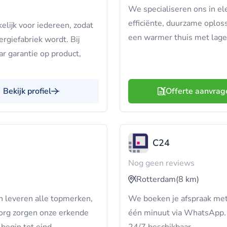
We specialiseren ons in e
efficiënte, duurzame oploss
lijk voor iedereen, zodat
een warmer thuis met lage
rgiefabriek wordt. Bij
r garantie op product,
Bekijk profiel
Offerte aanvrag
C24
Nog geen reviews
Rotterdam
(8 km)
n leveren alle topmerken,
We boeken je afspraak met 
zorg zorgen onze erkende
één minuut via WhatsApp. B