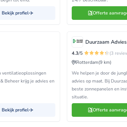
begin tot eind.
24/7 beschikbaar.
Bekijk profiel
Offerte aanvrag
Duurzaam Advies
4.3
/5
(3 revie
Rotterdam
(9 km)
ventilatieoplossingen
We helpen je door de jung
 & Beheer krijg je advies en
advies op maat. Bij Duurz
beste zonnepanelen en inst
situatie.
Bekijk profiel
Offerte aanvrag