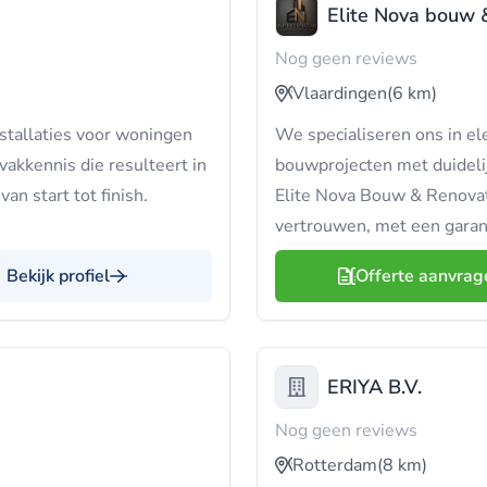
Elite Nova bouw 
Nog geen reviews
Vlaardingen
(6 km)
nstallaties voor woningen
We specialiseren ons in e
vakkennis die resulteert in
bouwprojecten met duidelij
an start tot finish.
Elite Nova Bouw & Renovati
vertrouwen, met een garant
Bekijk profiel
Offerte aanvrag
ERIYA B.V.
Nog geen reviews
Rotterdam
(8 km)