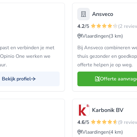
Ansveco
4.2
/5
(2 revie
Vlaardingen
(3 km)
past en verbinden je met
Bij Ansveco combineren we i
ij Opinio One werken we
thuis gezonder en goedkop
uur.
offerte helpen je op weg.
Bekijk profiel
Offerte aanvrag
Karbonik BV
4.6
/5
(9 revie
Vlaardingen
(4 km)