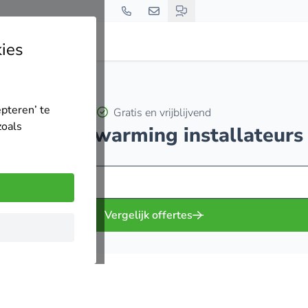
ies
m
epteren’ te
Gratis en vrijblijvend
zoals
ktrische verwarming installateurs
Vergelijk offertes