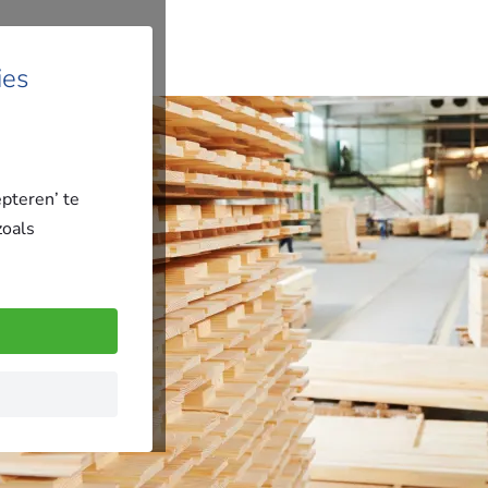
ies
epteren’ te
zoals