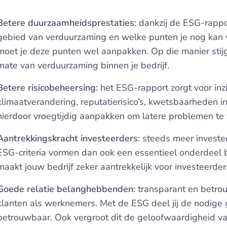
Betere duurzaamheidsprestaties
: dankzij de ESG-rappo
gebied van verduurzaming en welke punten je nog kan ve
moet je deze punten wel aanpakken. Op die manier stijg
mate van verduurzaming binnen je bedrijf.
Betere risicobeheersing
: het ESG-rapport zorgt voor in
klimaatverandering, reputatierisico’s, kwetsbaarheden in
hierdoor vroegtijdig aanpakken om latere problemen te
Aantrekkingskracht investeerders
: steeds meer investe
ESG-criteria vormen dan ook een essentieel onderdeel b
maakt jouw bedrijf zeker aantrekkelijk voor investeerder
Goede relatie belanghebbenden
: transparant en betrou
klanten als werknemers. Met de ESG deel jij de nodige
betrouwbaar. Ook vergroot dit de geloofwaardigheid van