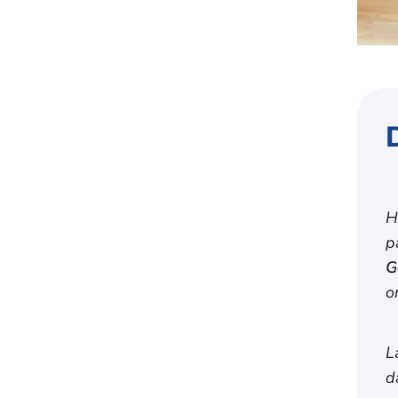
H
p
G
o
L
d