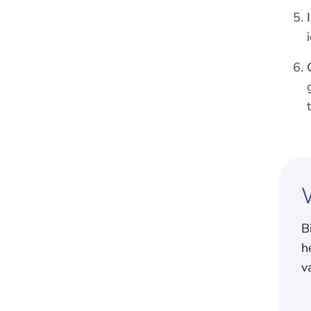
B
h
v