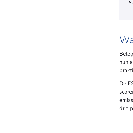
v
Waa
Beleg
hun a
prakt
De ES
score
emiss
drie 