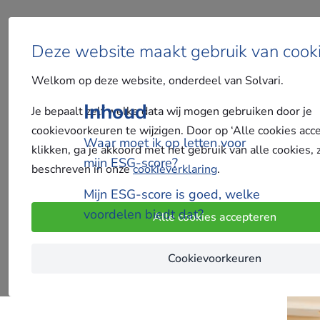
Deze website maakt gebruik van cook
Welkom op deze website, onderdeel van Solvari.
Inhoud
Je bepaalt zelf welke data wij mogen gebruiken door je
cookievoorkeuren te wijzigen. Door op ‘Alle cookies acc
Waar moet ik op letten voor
klikken, ga je akkoord met het gebruik van alle cookies, 
mijn ESG-score?
beschreven in onze
cookieverklaring
.
Mijn ESG-score is goed, welke
voordelen biedt dat?
Alle cookies accepteren
Cookievoorkeuren