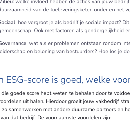
Milieu
:
welke invloed hebben de acties van jouw bedrijf
duurzaamheid van de toeleveringsketen onder en het ve
Sociaal
: hoe vergroot je als bedrijf je sociale impact? D
gemeenschap. Ook met factoren als gendergelijkheid en d
Governance
: wat als er problemen ontstaan rondom inter
leiderschap en beloning van bestuurders? Hoe los je de
n ESG-score is goed, welke voo
e die goede score hebt weten te behalen door te voldoe
voordelen uit halen. Hierdoor groeit jouw vakbedrijf st
e zo samenwerken met andere duurzame partners en h
 van dat bedrijf. De voornaamste voordelen zijn: