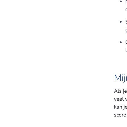
Mij
Als j
veel 
kan j
score