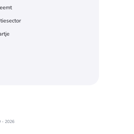
nneemt
tiesector
artje
9 - 2026