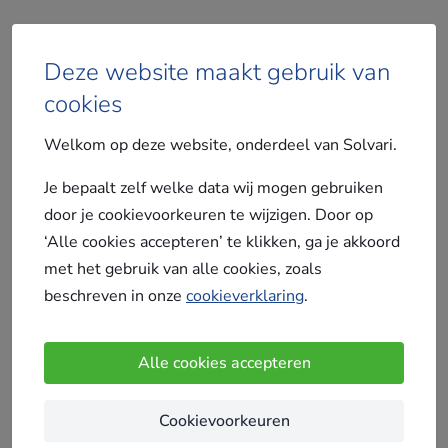
Deze website maakt gebruik van
cookies
Vergelijk gratis offertes
Welkom op deze website, onderdeel van Solvari.
Je bepaalt zelf welke data wij mogen gebruiken
door je cookievoorkeuren te wijzigen. Door op
Gebruiksvoorwaarden
‘Alle cookies accepteren’ te klikken, ga je akkoord
met het gebruik van alle cookies, zoals
Deze website is onderdeel van Solvari B.V.
beschreven in onze
cookieverklaring
.
Solvari beheert meerdere websites waarop
gebruikers maximaal 4 offertes kunnen aanvragen
Alle cookies accepteren
om zo een gewenst product of dienst te
vergelijken. Deze gebruiksvoorwaarden zijn van
Cookievoorkeuren
toepassing op de inhoud en het gebruik van de