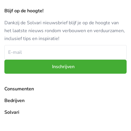
Blijf op de hoogte!
Dankzij de Solvari nieuwsbrief blijf je op de hoogte van
het laatste nieuws rondom verbouwen en verduurzamen,
inclusief tips en inspiratie!
Inschrijven
Consumenten
Overzicht projecten
Bedrijven
Mijn aanvragen
Pro platform
Solvari
Mijn berichten
Bedrijf aanmelden
Over Solvari