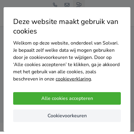
Deze website maakt gebruik van
cookies
Home
Airco
Limburg
Beek (L.)
Welkom op deze website, onderdeel van Solvari.
Gratis en vrijblijvend
Je bepaalt zelf welke data wij mogen gebruiken
Top 20 airco
door je cookievoorkeuren te wijzigen. Door op
‘Alle cookies accepteren’ te klikken, ga je akkoord
installateurs in Beek (L.)
met het gebruik van alle cookies, zoals
beschreven in onze
cookieverklaring
.
Alle cookies accepteren
Vergelijk offertes
Cookievoorkeuren