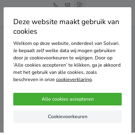
Deze website maakt gebruik van
cookies
Home
Dakisolatie
Limburg
Beek (L.)
Welkom op deze website, onderdeel van Solvari.
Gratis en vrijblijvend
Je bepaalt zelf welke data wij mogen gebruiken
Top 20 dakisolatie
door je cookievoorkeuren te wijzigen. Door op
‘Alle cookies accepteren’ te klikken, ga je akkoord
specialisten in Beek (L.)
met het gebruik van alle cookies, zoals
beschreven in onze
cookieverklaring
.
Alle cookies accepteren
Vergelijk offertes
Cookievoorkeuren