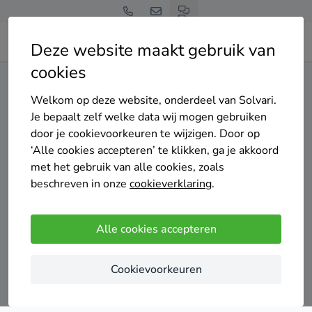
Deze website maakt gebruik van
cookies
Home
Airco
Overijssel
Hengelo (O.)
Welkom op deze website, onderdeel van Solvari.
Gratis en vrijblijvend
Je bepaalt zelf welke data wij mogen gebruiken
Top 20 airco
door je cookievoorkeuren te wijzigen. Door op
‘Alle cookies accepteren’ te klikken, ga je akkoord
installateurs in Hengelo
met het gebruik van alle cookies, zoals
beschreven in onze
cookieverklaring
.
(O.)
Alle cookies accepteren
Cookievoorkeuren
Vergelijk offertes