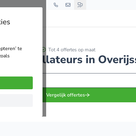
ies
epteren’ te
Tot 4 offertes op maat
irco installateurs in Overijs
zoals
Vergelijk offertes