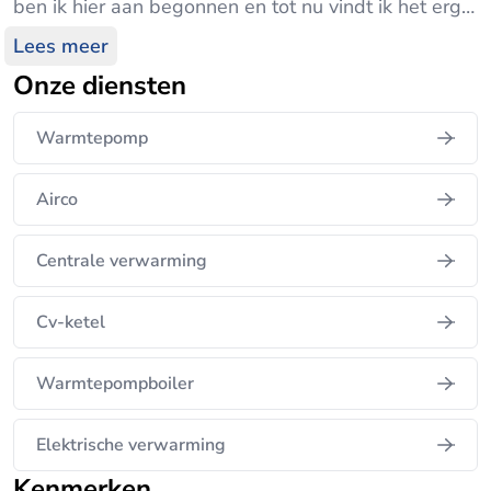
ben ik hier aan begonnen en tot nu vindt ik het erg
leuk mensen te helpen die dezelfde ideeën hebben.
Lees meer
En 100% klant tevredenheid is ons doel en daar
Onze diensten
staan wij voor.
Warmtepomp
Airco
Centrale verwarming
Cv-ketel
Warmtepompboiler
Elektrische verwarming
Kenmerken