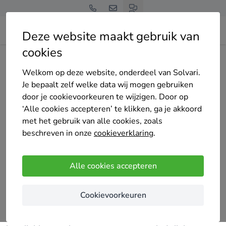
Deze website maakt gebruik van
cookies
Home
Bedrijven overzicht
Koens Adviseert
Welkom op deze website, onderdeel van Solvari.
Je bepaalt zelf welke data wij mogen gebruiken
door je cookievoorkeuren te wijzigen. Door op
‘Alle cookies accepteren’ te klikken, ga je akkoord
met het gebruik van alle cookies, zoals
Koens Adviseert
beschreven in onze
cookieverklaring
.
8 keer gekozen
Nog geen reviews
Alle cookies accepteren
Laag-Soeren
Cookievoorkeuren
Vanuit het zelf energie neutraal maken van onze
woning met zonnepanelen en een warmtepomp