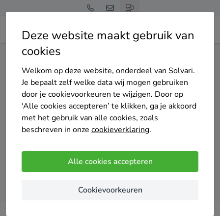
Deze website maakt gebruik van
cookies
Home
Warmtepomp
Gelderland
Wageningen
Welkom op deze website, onderdeel van Solvari.
Gratis en vrijblijvend
Je bepaalt zelf welke data wij mogen gebruiken
Top 20 warmtepomp
door je cookievoorkeuren te wijzigen. Door op
‘Alle cookies accepteren’ te klikken, ga je akkoord
installateurs in Wageningen
met het gebruik van alle cookies, zoals
beschreven in onze
cookieverklaring
.
Alle cookies accepteren
Vergelijk offertes
Cookievoorkeuren