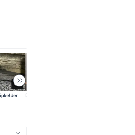
2
2
ipkelder
Dak isolatie
Dak isolatie