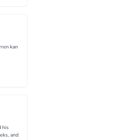
rren kan
 his
eeks, and