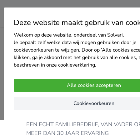
Deze website maakt gebruik van cook
Welkom op deze website, onderdeel van Solvari.
Home
Bedrijven overzicht
All-in isolatie
Je bepaalt zelf welke data wij mogen gebruiken door je
cookievoorkeuren te wijzigen. Door op ‘Alle cookies acc
klikken, ga je akkoord met het gebruik van alle cookies, 
beschreven in onze
cookieverklaring
.
All-in isolatie
Alle cookies accepteren
198 keer gekozen
4.8
/5
(54 reviews)
Cookievoorkeuren
Zuid-Beijerland
EEN ECHT FAMILIEBEDRIJF, VAN VADER 
MEER DAN 30 JAAR ERVARING