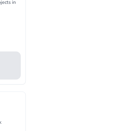
jects in
k