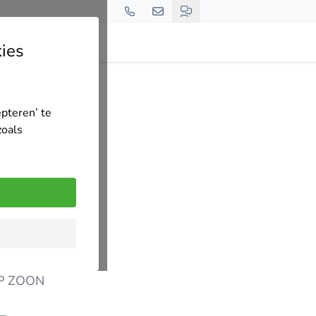
ies
epteren’ te
zoals
OP ZOON