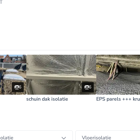
T
6
6
schuin dak isolatie
EPS parels +++ kru
olatie
Vloerisolatie