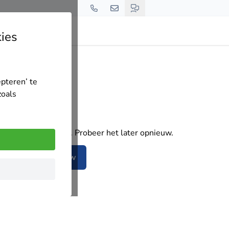
ies
epteren’ te
zoals
Oeps!
t laden van de pagina. Probeer het later opnieuw.
Probeer opnieuw