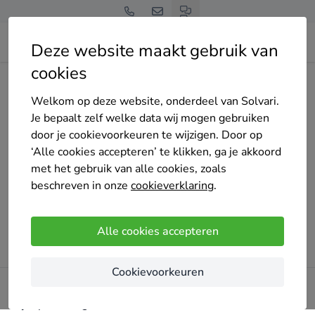
Deze website maakt gebruik van
cookies
Home
Bedrijven overzicht
bms-services-bv
Welkom op deze website, onderdeel van Solvari.
Je bepaalt zelf welke data wij mogen gebruiken
door je cookievoorkeuren te wijzigen. Door op
‘Alle cookies accepteren’ te klikken, ga je akkoord
Oeps!
met het gebruik van alle cookies, zoals
Er ging iets mis bij het laden van de pagina. Probeer het
beschreven in onze
cookieverklaring
.
later opnieuw.
Alle cookies accepteren
Probeer opnieuw
Cookievoorkeuren
Blijf op de hoogte!