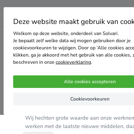
Deze website maakt gebruik van cook
Welkom op deze website, onderdeel van Solvari.
Home
Bedrijven overzicht
Buijs Project B.V.
Je bepaalt zelf welke data wij mogen gebruiken door je
cookievoorkeuren te wijzigen. Door op ‘Alle cookies acc
klikken, ga je akkoord met het gebruik van alle cookies, 
beschreven in onze
cookieverklaring
.
Buijs Project B.V.
Alle cookies accepteren
Nog geen reviews
Hoogerheide
Cookievoorkeuren
Milieu en veiligheid
Wij hechten grote waarde aan onze werknem
werken met de laatste nieuwe middelen, daarb