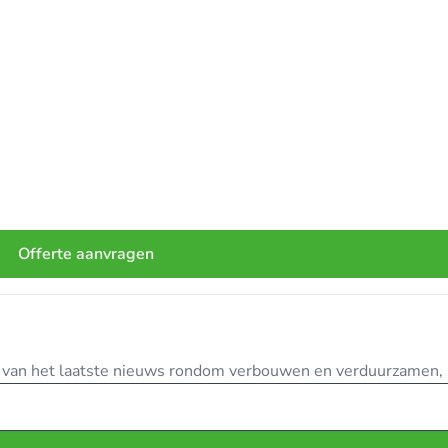
s u dat ook bent!
Offerte aanvragen
te van het laatste nieuws rondom verbouwen en verduurzamen, in