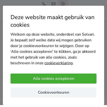
Deze website maakt gebruik van
cookies
Home
Isolatie
Noord-Brabant
Woensdrecht
Welkom op deze website, onderdeel van Solvari.
Gratis en vrijblijvend
Je bepaalt zelf welke data wij mogen gebruiken
Top 20 isolatie specialisten
door je cookievoorkeuren te wijzigen. Door op
‘Alle cookies accepteren’ te klikken, ga je akkoord
in Woensdrecht
met het gebruik van alle cookies, zoals
beschreven in onze
cookieverklaring
.
Alle cookies accepteren
Vergelijk offertes
Cookievoorkeuren