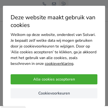
Deze website maakt gebruik van
cookies
Home
Bedrijven overzicht
Collabo Green Energy
Welkom op deze website, onderdeel van Solvari.
Je bepaalt zelf welke data wij mogen gebruiken
door je cookievoorkeuren te wijzigen. Door op
‘Alle cookies accepteren’ te klikken, ga je akkoord
met het gebruik van alle cookies, zoals
Collabo Green Energy
beschreven in onze
cookieverklaring
.
Nog geen reviews
Bergschenhoek
Alle cookies accepteren
Collabo Green Energy is uw partner voor duurzame
Cookievoorkeuren
energieoplossingen. Wij bieden zonnepanelen,
laadpalen en thuisbatterijen aan, met een focus op