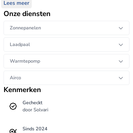
persoonlijke service en kwaliteit. Onze missie is om
Lees meer
de overstap naar groene energie te vereenvoudigen
Onze diensten
en elk dak te transformeren in een energiefabriek,
terwijl we streven naar een groenere toekomst.
Zonnepanelen
Laadpaal
Warmtepomp
Airco
Kenmerken
Gecheckt
door Solvari
Sinds 2024