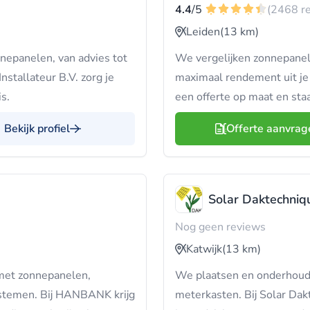
4.4
/5
(2468 r
Leiden
(13 km)
nepanelen, van advies tot
We vergelijken zonnepanele
stallateur B.V. zorg je
maximaal rendement uit je in
s.
een offerte op maat en sta
Bekijk profiel
Offerte aanvrag
Solar Daktechniq
Nog geen reviews
Katwijk
(13 km)
 met zonnepanelen,
We plaatsen en onderhoud
systemen. Bij HANBANK krijg
meterkasten. Bij Solar Dakt