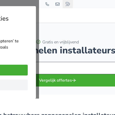
ies
epteren’ te
Gratis en vrijblijvend
zonnepanelen installateurs
zoals
Vergelijk offertes