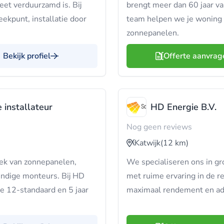
leet verduurzamd is. Bij
brengt meer dan 60 jaar v
eekpunt, installatie door
team helpen we je woning 
zonnepanelen.
Bekijk profiel
Offerte aanvrag
 installateur
HD Energie B.V.
Nog geen reviews
Katwijk
(12 km)
ek van zonnepanelen,
We specialiseren ons in g
undige monteurs. Bij HD
met ruime ervaring in de r
pe 12-standaard en 5 jaar
maximaal rendement en advis