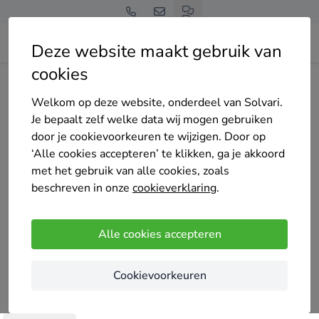
Deze website maakt gebruik van
cookies
Home
Bedrijven overzicht
Den Ouden Schilderwerken
Welkom op deze website, onderdeel van Solvari.
Je bepaalt zelf welke data wij mogen gebruiken
door je cookievoorkeuren te wijzigen. Door op
‘Alle cookies accepteren’ te klikken, ga je akkoord
met het gebruik van alle cookies, zoals
Den Ouden Schilderwerken
beschreven in onze
cookieverklaring
.
4.4
/5
(10 reviews)
Gouda
Alle cookies accepteren
Den Ouden Schilderwerken bestaat sinds 1 juli
Cookievoorkeuren
2003 nu ruim 20 jaar. Het grote voordeel is dat
degene die bij uw de offerte opneemt ook het