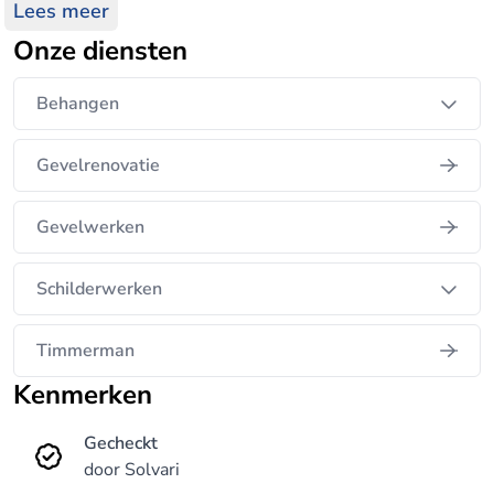
schilder- en behangwerk uitvoert. Duidelijke
Lees meer
offertes. Gespecialiseerd in behangwerk.
Onze diensten
Behangen
Gevelrenovatie
Gevelwerken
Schilderwerken
Timmerman
Kenmerken
Gecheckt
door Solvari