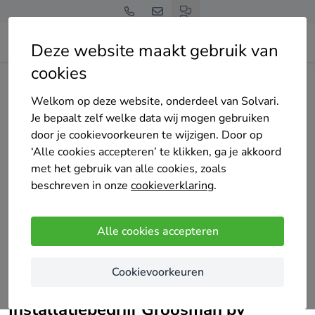
Deze website maakt gebruik van
cookies
Home
Bedrijven overzicht
Installatiebedrijf Groosman bv
Welkom op deze website, onderdeel van Solvari.
Je bepaalt zelf welke data wij mogen gebruiken
door je cookievoorkeuren te wijzigen. Door op
‘Alle cookies accepteren’ te klikken, ga je akkoord
met het gebruik van alle cookies, zoals
Installatiebedrijf Groosman bv
beschreven in onze
cookieverklaring
.
Nog geen reviews
Alle cookies accepteren
Kenmerken
Sinds 2026
Cookievoorkeuren
partner van Solvari
Installatiebedrijf Groosman bv