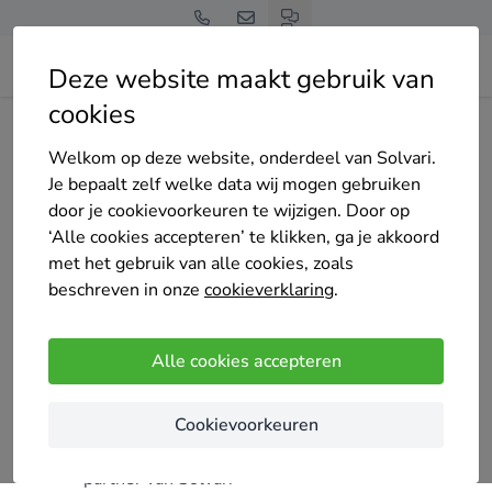
Deze website maakt gebruik van
cookies
Home
Bedrijven overzicht
Etherma Benelux
Welkom op deze website, onderdeel van Solvari.
Je bepaalt zelf welke data wij mogen gebruiken
door je cookievoorkeuren te wijzigen. Door op
‘Alle cookies accepteren’ te klikken, ga je akkoord
met het gebruik van alle cookies, zoals
Etherma Benelux
beschreven in onze
cookieverklaring
.
Nog geen reviews
Hengelo
Alle cookies accepteren
Kenmerken
Cookievoorkeuren
Sinds 2026
partner van Solvari