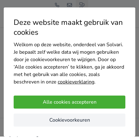
Deze website maakt gebruik van
cookies
Home
Bedrijven overzicht
dro-renovaties-3
Welkom op deze website, onderdeel van Solvari.
Je bepaalt zelf welke data wij mogen gebruiken
door je cookievoorkeuren te wijzigen. Door op
‘Alle cookies accepteren’ te klikken, ga je akkoord
Oeps!
met het gebruik van alle cookies, zoals
Er ging iets mis bij het laden van de pagina. Probeer het
beschreven in onze
cookieverklaring
.
later opnieuw.
Alle cookies accepteren
Probeer opnieuw
Cookievoorkeuren
Blijf op de hoogte!