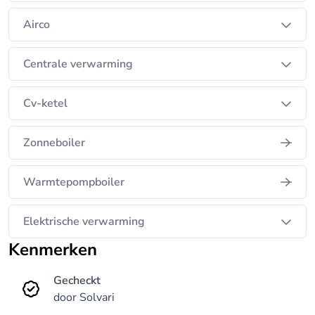
Met onze eigen service/onderhoud- en
storingsdienst (elke dag van het jaar bemand) zijn
Airco
wij altijd snel paraat!
Centrale verwarming
Cv-ketel
Zonneboiler
Warmtepompboiler
Elektrische verwarming
Kenmerken
Gecheckt
door Solvari