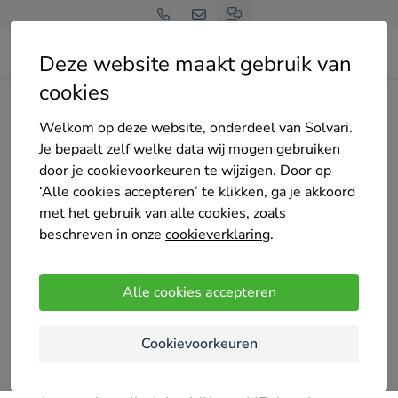
Deze website maakt gebruik van
cookies
Home
Bedrijven overzicht
Gaswacht Gelderland
Welkom op deze website, onderdeel van Solvari.
Je bepaalt zelf welke data wij mogen gebruiken
door je cookievoorkeuren te wijzigen. Door op
‘Alle cookies accepteren’ te klikken, ga je akkoord
met het gebruik van alle cookies, zoals
Gaswacht Gelderland
beschreven in onze
cookieverklaring
.
5 keer gekozen
4
/5
(4 reviews)
Alle cookies accepteren
Arnhem
Cookievoorkeuren
Gaswacht Gelderland is sinds 1981 actief in
Arnhem en omstreken als leverancier, adviseur,