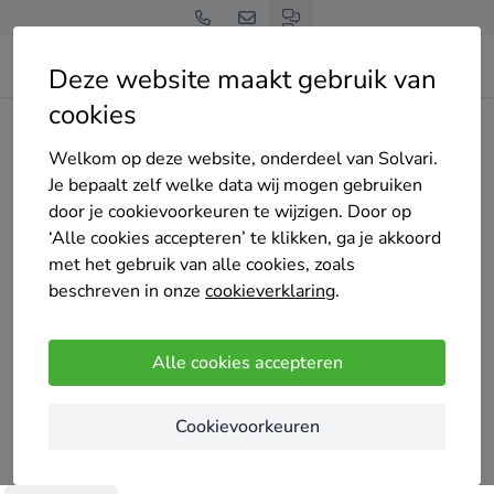
Deze website maakt gebruik van
cookies
Home
Bedrijven overzicht
Geja Kozijnen
Welkom op deze website, onderdeel van Solvari.
Je bepaalt zelf welke data wij mogen gebruiken
door je cookievoorkeuren te wijzigen. Door op
‘Alle cookies accepteren’ te klikken, ga je akkoord
met het gebruik van alle cookies, zoals
Geja Kozijnen
beschreven in onze
cookieverklaring
.
5
/5
(4 reviews)
Enkhuizen
Alle cookies accepteren
Wij zijn de leverancier van ramen, deuren,
Cookievoorkeuren
tuindeuren, dakkapellen, schuifpuien, dakramen,
gevelbekleding. GEJA kozijnen levert kunststof /