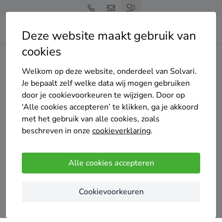
Deze website maakt gebruik van
cookies
Home
Bedrijven overzicht
GoEcokozijnen
Welkom op deze website, onderdeel van Solvari.
Je bepaalt zelf welke data wij mogen gebruiken
door je cookievoorkeuren te wijzigen. Door op
‘Alle cookies accepteren’ te klikken, ga je akkoord
met het gebruik van alle cookies, zoals
GoEcokozijnen
beschreven in onze
cookieverklaring
.
5
/5
(5 reviews)
Alle cookies accepteren
Marum
Voor al u kunststof kozijnen, deuren en schuifpuien.
Cookievoorkeuren
Ook zijn wij gespecialiseerd in het monteren van
kunststof gevelbekleding. Wij zijn een klein bedrijf