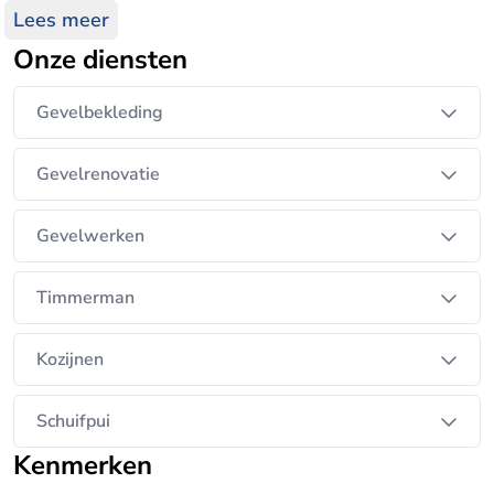
daardoor kunnen wij scherpe prijzen hanteren.
Lees meer
Goed klanten contact staat bij ons boven aan.
Onze diensten
Gevelbekleding
Gevelrenovatie
Gevelwerken
Timmerman
Kozijnen
Schuifpui
Kenmerken