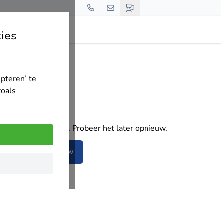
ies
epteren’ te
zoals
Oeps!
t laden van de pagina. Probeer het later opnieuw.
Probeer opnieuw