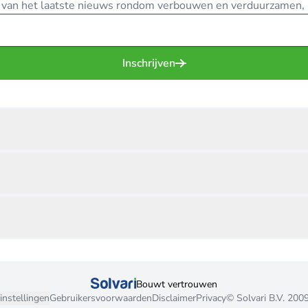
te van het laatste nieuws rondom verbouwen en verduurzamen, in
Inschrijven
Bouwt vertrouwen
instellingen
Gebruikersvoorwaarden
Disclaimer
Privacy
© Solvari B.V. 200