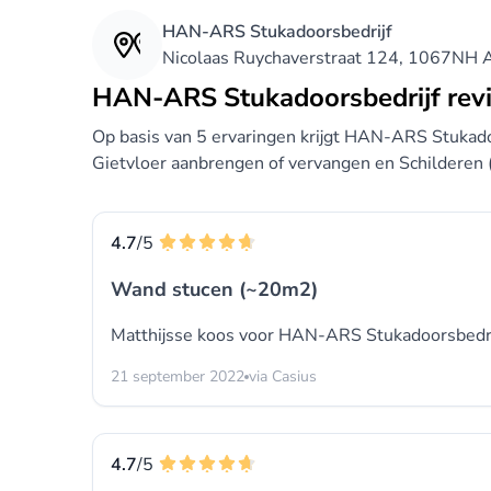
HAN-ARS Stukadoorsbedrijf
Nicolaas Ruychaverstraat 124, 1067NH
HAN-ARS Stukadoorsbedrijf rev
Op basis van 5 ervaringen krijgt HAN-ARS Stukado
Gietvloer aanbrengen of vervangen en Schilderen 
4.7
/5
Wand stucen (~20m2)
Matthijsse koos voor
HAN-ARS Stukadoorsbedri
21 september 2022
via Casius
4.7
/5