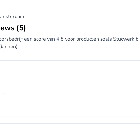
 Amsterdam
iews (5)
orsbedrijf een score van 4.8 voor producten zoals Stucwerk b
(binnen).
jf