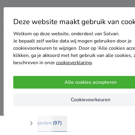
Deze website maakt gebruik van cook
Welkom op deze website, onderdeel van Solvari.
Home
Bedrijven overzicht
HAN-ARS Stukadoorsbedrijf
Je bepaalt zelf welke data wij mogen gebruiken door je
cookievoorkeuren te wijzigen. Door op ‘Alle cookies acc
klikken, ga je akkoord met het gebruik van alle cookies, 
beschreven in onze
cookieverklaring
.
HAN-ARS Stukadoorsbedrijf
Alle cookies accepteren
4.8
/5
(5 reviews)
Amsterdam
Cookievoorkeuren
WHYNOT!!
Projecten (97)