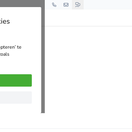
ies
epteren’ te
zoals