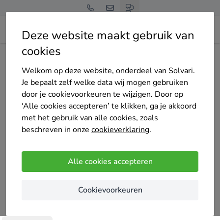
Deze website maakt gebruik van
cookies
Home
Bedrijven overzicht
Mart Constructies
Welkom op deze website, onderdeel van Solvari.
Je bepaalt zelf welke data wij mogen gebruiken
door je cookievoorkeuren te wijzigen. Door op
‘Alle cookies accepteren’ te klikken, ga je akkoord
met het gebruik van alle cookies, zoals
Mart Constructies
beschreven in onze
cookieverklaring
.
4.8
/5
(5 reviews)
Vierpolders
Alle cookies accepteren
Wij zijn Artur en Marcin Olszewski, twee broers uit
Cookievoorkeuren
Polen die samen Mart Constructies hebben
opgericht. Als familiebedrijf staan onze waarden